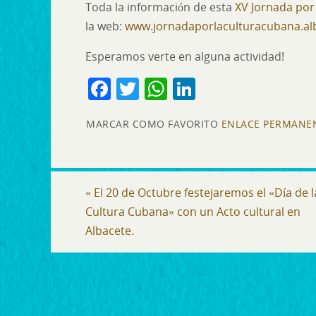
Toda la información de esta
XV Jornada por
la web:
www.jornadaporlaculturacubana.a
Esperamos verte en alguna actividad!
F
T
W
Li
a
w
h
n
MARCAR COMO FAVORITO
ENLACE PERMANE
c
itt
at
k
e
er
s
e
b
A
dI
«
El 20 de Octubre festejaremos el «Día de l
o
p
n
Cultura Cubana» con un Acto cultural en
o
p
Albacete.
k