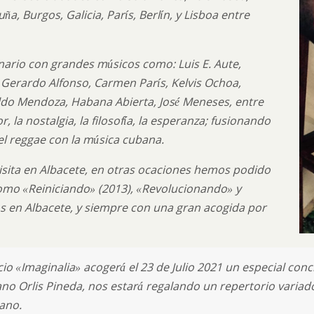
ña, Burgos, Galicia, París, Berlín, y Lisboa entre
enario con grandes músicos como: Luis E. Aute,
 Gerardo Alfonso, Carmen París, Kelvis Ochoa,
ldo Mendoza, Habana Abierta, José Meneses, entre
, la nostalgia, la filosofía, la esperanza; fusionando
 el reggae con la música cubana.
visita en Albacete, en otras ocaciones hemos podido
como «Reiniciando» (2013), «Revolucionando» y
s en Albacete, y siempre con una gran acogida por
io «Imaginalia» acogerá el 23 de Julio 2021 un especial con
o Orlis Pineda, nos estará regalando un repertorio variado
ano.