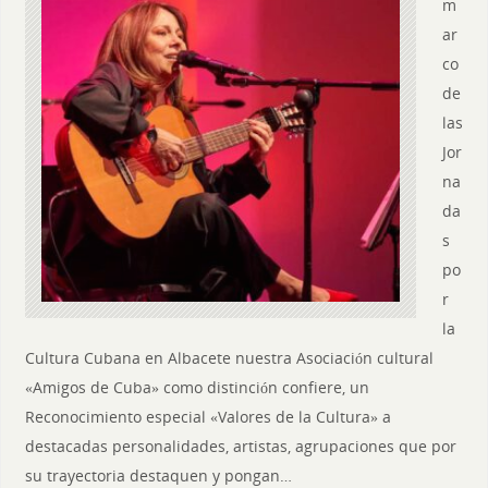
m
ar
co
de
las
Jor
na
da
s
po
r
la
Cultura Cubana en Albacete nuestra Asociación cultural
«Amigos de Cuba» como distinción confiere, un
Reconocimiento especial «Valores de la Cultura» a
destacadas personalidades, artistas, agrupaciones que por
su trayectoria destaquen y pongan…